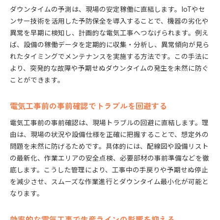
ダウンタイムの予測は、現場の安定稼働に直結します。IoTやセ
ンサー技術を活用した予防保全を導入することで、機器の劣化や
異常を早期に検知し、計画的な電気工事へつなげられます。例え
ば、設備の稼働データを定期的に収集・分析し、異常傾向が見ら
れたタイミングでメンテナンスを実施する方法です。この手法に
より、突発的な故障や予期せぬダウンタイムの発生を未然に防ぐ
ことができます。
電気工事前の事前確認でトラブルを回避する
電気工事前の事前確認は、現場トラブルの回避に直結します。理
由は、現場の状況や設備仕様を正確に把握することで、想定外の
問題を未然に防げるためです。具体的には、配線図や設備リスト
の最新化、作業エリアの安全点検、必要部材の事前準備などを徹
底します。こうした管理により、工事中の手戻りや予期せぬ停止
を減少させ、スムーズな作業進行とダウンタイム最小化が可能と
なります。
効率的な電気工事で生産ラインの影響を抑える