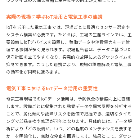
ウンタイムの大幅な短縮と生産効率の向上が実現します。
実際の現場に学ぶIoT活用と電気工事の連携
IoTを活用した電気工事では、現場ごとに最適なセンサー選定や
システム構築が必要です。たとえば、工場の生産ラインでは、主
要設備にIoTデバイスを設置し、稼働データや消費電力を一元管
理する事例が多く見られます。現場担当者は、データに基づいた
保守計画を立てやすくなり、突発的な故障によるダウンタイムを
抑制できます。こうした連携により、現場の課題解決と電気工事
の効率化が同時に進みます。
電気工事におけるIoTデータ活用の重要性
電気工事現場でのIoTデータ活用は、予防保全の精度向上に直結
します。設備ごとに収集された稼働データや異常履歴を分析する
ことで、劣化傾向や故障リスクを数値で把握でき、適切なタイミ
ングで部品交換や修理が可能となります。具体的には、データ解
析により「どの設備が、いつ、どの程度のメンテナンスを要する
か」を明確化し、無駄な停止を回避します。結果として、ダウン