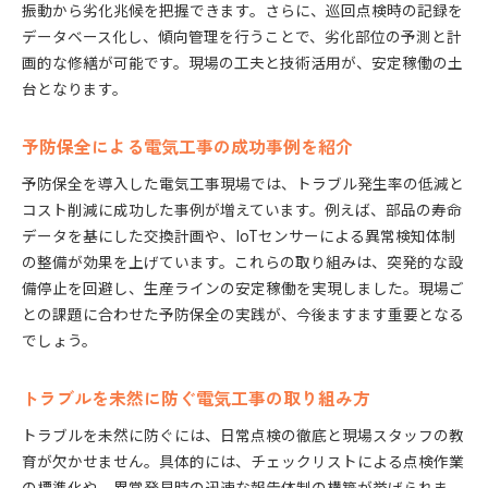
振動から劣化兆候を把握できます。さらに、巡回点検時の記録を
データベース化し、傾向管理を行うことで、劣化部位の予測と計
画的な修繕が可能です。現場の工夫と技術活用が、安定稼働の土
台となります。
予防保全による電気工事の成功事例を紹介
予防保全を導入した電気工事現場では、トラブル発生率の低減と
コスト削減に成功した事例が増えています。例えば、部品の寿命
データを基にした交換計画や、IoTセンサーによる異常検知体制
の整備が効果を上げています。これらの取り組みは、突発的な設
備停止を回避し、生産ラインの安定稼働を実現しました。現場ご
との課題に合わせた予防保全の実践が、今後ますます重要となる
でしょう。
トラブルを未然に防ぐ電気工事の取り組み方
トラブルを未然に防ぐには、日常点検の徹底と現場スタッフの教
育が欠かせません。具体的には、チェックリストによる点検作業
の標準化や、異常発見時の迅速な報告体制の構築が挙げられま