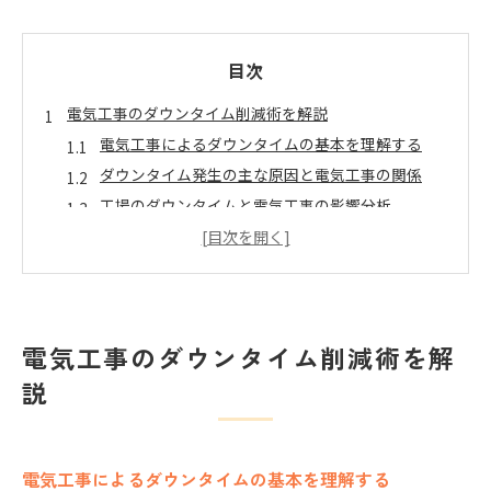
目次
電気工事のダウンタイム削減術を解説
電気工事によるダウンタイムの基本を理解する
ダウンタイム発生の主な原因と電気工事の関係
工場のダウンタイムと電気工事の影響分析
メンテナンス時の電気工事で注意すべきポイント
予期せぬダウンタイムを防ぐ電気工事の工夫
計画的な電気工事で停止時間を抑える方法
計画的電気工事でダウンタイムを短縮するステッ
電気工事のダウンタイム削減術を解
プ
説
作業計画と電気工事の連動で停止時間を最小化
現場で使えるダウンタイム予測の電気工事手法
電気工事前の事前確認でトラブルを回避する
効率的な電気工事で生産ラインの影響を抑える
電気工事によるダウンタイムの基本を理解する