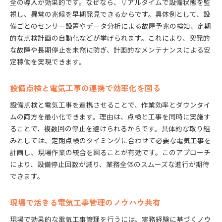
全の導入が効果的です。なぜなら、リアルタイムで設備状態を監
視し、異常の兆候を早期発見できるからです。具体例として、設
備ごとのセンサー設置やデータ分析による故障予兆の検知、定期
的な点検計画の自動化などが挙げられます。これにより、突発的
な故障や長期停止を未然に防ぎ、計画的なメンテナンスによる安
定稼働を実現できます。
設備点検と電気工事の連携で効率化を図る
設備点検と電気工事を連携させることで、作業効率とダウンタイ
ムの両方を最小化できます。理由は、点検と工事を同時に実施す
ることで、複数回の停止を避けられるからです。具体的な取り組
みとしては、定期点検のタイミングに合わせて必要な電気工事を
計画し、現場作業の統合を図ることが有効です。このアプローチ
により、設備停止回数が減り、業務全体のスムーズな進行が期待
できます。
現場で活きる電気工事管理のノウハウ共有
現場で効果的な電気工事管理を行うには、実務経験に基づくノウ