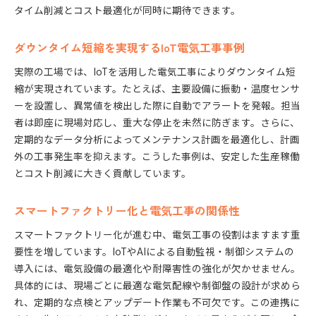
タイム削減とコスト最適化が同時に期待できます。
ダウンタイム短縮を実現するIoT電気工事事例
実際の工場では、IoTを活用した電気工事によりダウンタイム短
縮が実現されています。たとえば、主要設備に振動・温度センサ
ーを設置し、異常値を検出した際に自動でアラートを発報。担当
者は即座に現場対応し、重大な停止を未然に防ぎます。さらに、
定期的なデータ分析によってメンテナンス計画を最適化し、計画
外の工事発生率を抑えます。こうした事例は、安定した生産稼働
とコスト削減に大きく貢献しています。
スマートファクトリー化と電気工事の関係性
スマートファクトリー化が進む中、電気工事の役割はますます重
要性を増しています。IoTやAIによる自動監視・制御システムの
導入には、電気設備の最適化や耐障害性の強化が欠かせません。
具体的には、現場ごとに最適な電気配線や制御盤の設計が求めら
れ、定期的な点検とアップデート作業も不可欠です。この連携に