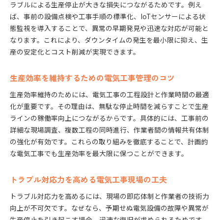
ラブルによる生産停止が大きな損失につながるためです。例え
ば、事前の設備点検や工事手順の標準化、IoTセンサーによる状
態監視を導入することで、異常の早期発見や迅速な対応が可能と
なります。これにより、ダウンタイムの発生を最小限に抑え、生
産の安定化とコスト削減が実現できます。
生産効率を維持するための電気工事管理のコツ
生産効率維持のためには、電気工事の工程設計と作業時間の最適
化が重要です。その理由は、無駄な停止時間を減らすことで生産
ラインの稼働率向上につながるからです。具体的には、工事前の
詳細な現場調査、複数工程の同時進行、作業者間の情報共有体制
の強化が有効です。これらの取り組みを徹底することで、計画的
な電気工事でも生産効率を最大限に保つことができます。
トラブル対応力を高める電気工事現場の工夫
トラブル対応力を高めるには、現場の即応体制と作業者の技術力
向上が不可欠です。なぜなら、予期せぬ電気設備の故障や異常が
生産停止を引き起こす場合、迅速な復旧が求められるためです。