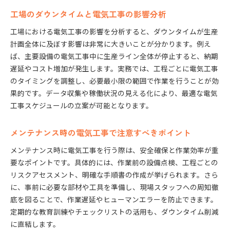
予防保全による電気工事の成功事例を紹介
工場のダウンタイムと電気工事の影響分析
トラブルを未然に防ぐ電気工事の取り組み方
工場における電気工事の影響を分析すると、ダウンタイムが生産
IoT活用によるダウンタイム短縮の実践例
計画全体に及ぼす影響は非常に大きいことが分かります。例え
IoT技術導入で電気工事のダウンタイムを削減
ば、主要設備の電気工事中に生産ライン全体が停止すると、納期
実際の現場に学ぶIoT活用と電気工事の連携
遅延やコスト増加が発生します。実務では、工程ごとに電気工事
電気工事におけるIoTデータ活用の重要性
のタイミングを調整し、必要最小限の範囲で作業を行うことが効
果的です。データ収集や稼働状況の見える化により、最適な電気
ダウンタイム短縮を実現するIoT電気工事事例
工事スケジュールの立案が可能となります。
スマートファクトリー化と電気工事の関係性
メンテナンス時の電気工事で注意すべきポイント
メンテナンス時に電気工事を行う際は、安全確保と作業効率が重
要なポイントです。具体的には、作業前の設備点検、工程ごとの
リスクアセスメント、明確な手順書の作成が挙げられます。さら
に、事前に必要な部材や工具を準備し、現場スタッフへの周知徹
底を図ることで、作業遅延やヒューマンエラーを防止できます。
定期的な教育訓練やチェックリストの活用も、ダウンタイム削減
に直結します。