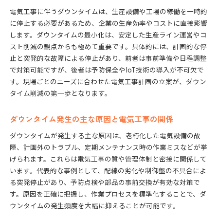
ダウンタイム最小化へ現場が選ぶ管理手法
電気工事に伴うダウンタイムは、生産設備や工場の稼働を一時的
現場で支持される電気工事ダウンタイム管理術
に停止する必要があるため、企業の生産効率やコストに直接影響
します。ダウンタイムの最小化は、安定した生産ライン運営やコ
生産効率を維持するための電気工事管理のコツ
スト削減の観点からも極めて重要です。具体的には、計画的な停
トラブル対応力を高める電気工事現場の工夫
止と突発的な故障による停止があり、前者は事前準備や日程調整
ダウンタイム管理を強化する電気工事の仕組み
で対策可能ですが、後者は予防保全やIoT技術の導入が不可欠で
現場目線で選ぶ電気工事の管理改善策
す。現場ごとのニーズに合わせた電気工事計画の立案が、ダウン
生産効率向上を実現する電気工事管理の秘訣
タイム削減の第一歩となります。
電気工事とダウンタイムの関係を再確認する
生産効率を高める電気工事の最適な進め方
ダウンタイム発生の主な原因と電気工事の関係
ダウンタイムを抑える電気工事管理の取り組み例
ダウンタイムが発生する主な原因は、老朽化した電気設備の故
設備点検と電気工事の連携で効率化を図る
障、計画外のトラブル、定期メンテナンス時の作業ミスなどが挙
現場で活きる電気工事管理のノウハウ共有
げられます。これらは電気工事の質や管理体制と密接に関係して
います。代表的な事例として、配線の劣化や制御盤の不具合によ
予防保全で電気工事の停止リスクを回避する
る突発停止があり、予防点検や部品の事前交換が有効な対策で
予防保全型電気工事でダウンタイムを減らす
す。原因を正確に把握し、作業プロセスを標準化することで、ダ
定期点検と電気工事でリスクを最小限に抑える
ウンタイムの発生頻度を大幅に抑えることが可能です。
設備劣化を見逃さない電気工事の工夫とは