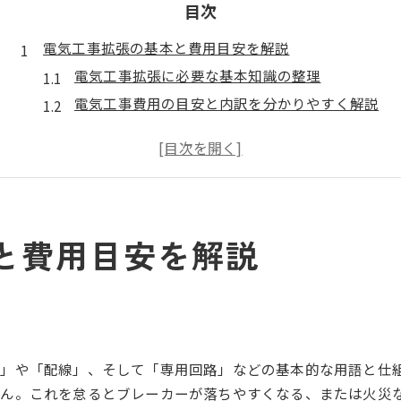
目次
電気工事拡張の基本と費用目安を解説
電気工事拡張に必要な基本知識の整理
電気工事費用の目安と内訳を分かりやすく解説
コンセント増設工事の費用相場を知るポイント
壁の中の配線方法と費用の関係性とは
電気工事を依頼する際の業者選びと注意点
DIYで壁内配線を行う際の注意点
と費用目安を解説
DIYで電気工事を始める前の準備と心構え
壁の中の配線時に押さえたい安全ポイント
コンセント増設DIYのリスクと回避策を解説
電気工事DIYでよくある失敗例と対処法
必要な工具と資材の選び方と扱い方のコツ
」や「配線」、そして「専用回路」などの基本的な用語と仕
安全に電気工事を進めるための実践方法
せん。これを怠るとブレーカーが落ちやすくなる、または火災