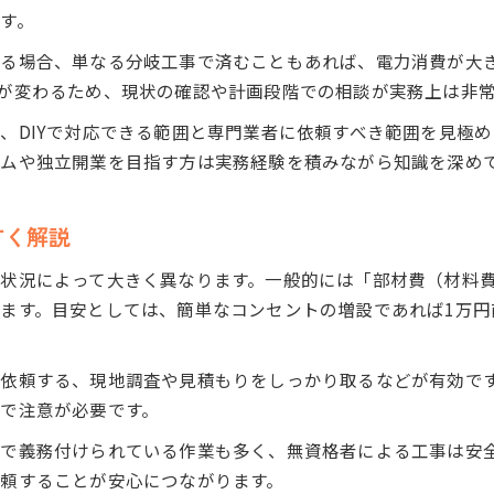
電気工事の安全対策と必要な事前確認事項
す。
感電や火災を防ぐための電気工事手順の工夫
する場合、単なる分岐工事で済むこともあれば、電力消費が大
配線や専用回路増設時の安全確保のコツ
が変わるため、現状の確認や計画段階での相談が実務上は非
電気工事で守るべき作業環境と注意点
、DIYで対応できる範囲と専門業者に依頼すべき範囲を見極
プロが実践する電気工事の安全作業法紹介
ムや独立開業を目指す方は実務経験を積みながら知識を深め
拡張工事のリスクを避けるコツを紹介
電気工事拡張で失敗しやすいポイントと対策
すく解説
壁内配線のトラブルを防ぐ基礎知識を解説
状況によって大きく異なります。一般的には「部材費（材料
コンセント増設時のリスクとチェックリスト
ます。目安としては、簡単なコンセントの増設であれば1万円
増設工事で多い誤解と正しい対処法の紹介
リフォーム時の電気工事で注意すべき点
依頼する、現地調査や見積もりをしっかり取るなどが有効で
専用回路増設の必要性と費用の考え方
で注意が必要です。
専用回路増設が必要なケースとその理由
で義務付けられている作業も多く、無資格者による工事は安
電気工事で専用回路を設ける際の費用ポイント
頼することが安心につながります。
専用回路増設工事の費用相場と比較方法