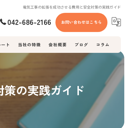
電気工事の拡張を成功させる費用と安全対策の実践ガイド
042-686-2166
お問い合わせはこちら
ルート
当社の特徴
会社概要
ブログ
コラム
エアコン
防犯カメラ
対策の実践ガイド
照明
換気扇
コンセント