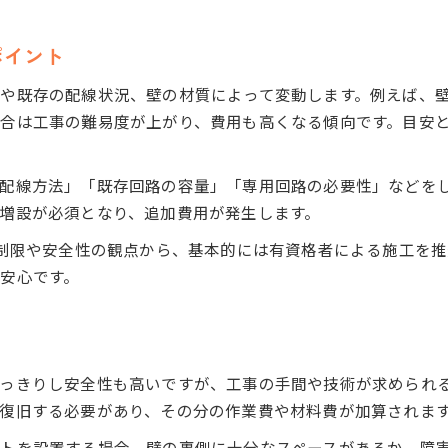
電気工事の容量計算と適切な回路設計の重要性
ポイント
専用回路増設で得られる安全性と利便性
無資格工事のリスクと法規制を知る意義
や既存の配線状況、壁の材質によって変動します。例えば、
電気工事を無資格で行う危険性とその背景
合は工事の難易度が上がり、費用も高くなる傾向です。目安とし
法規制を守った電気工事の重要なポイント
電気工事士資格取得のメリットと実務例
配線方法」「既存回路の容量」「専用回路の必要性」などをし
無資格工事が引き起こす可能性のあるトラブル
増設が必須となり、追加費用が発生します。
法的トラブルを防ぐための正しい手続き方法
の制限や安全性の観点から、基本的には有資格者による施工を
安心です。
っきりし安全性も高いですが、工事の手間や技術が求められ
復旧する必要があり、その分の作業費や材料費が加算されま
トを設置する場合、壁の裏側に十分なスペースがあるか、障