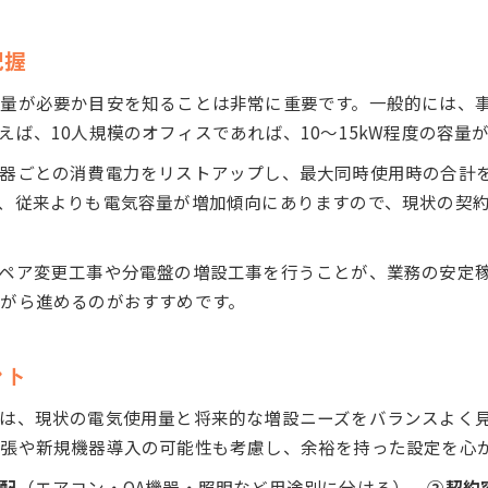
電気工事でエアコンや機器の容量管理を徹底
把握
工事費用や容量増設の最新ポイント
電気工事の容量増設にかかる費用相場を解説
必要か目安を知ることは非常に重要です。一般的には、事務所1人
ば、10人規模のオフィスであれば、10〜15kW程度の容量
電気工事で30アンペアから60アンペア増設の注意点
電気容量増設工事費用の内訳と最適化ポイント
器ごとの消費電力をリストアップし、最大同時使用時の合計
アンペア変更の電気工事料金を比較する方法
、従来よりも電気容量が増加傾向にありますので、現状の契
電気工事のアンペア変更工事時間の目安とは
ペア変更工事や分電盤の増設工事を行うことが、業務の安定
がら進めるのがおすすめです。
ント
は、現状の電気使用量と将来的な増設ニーズをバランスよく
拡張や新規機器導入の可能性も考慮し、余裕を持った設定を心
配
（エアコン・OA機器・照明など用途別に分ける）、
②契約