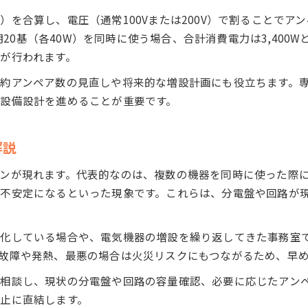
電気工事で契約容量を正確に把握する方法
を合算し、電圧（通常100Vまたは200V）で割ることでア
電気工事の容量確認ポイントと注意点
明20基（各40W）を同時に使う場合、合計消費電力は3,400W
オフィス業務を守る電気工事キャパシティ管理
が行われます。
電気工事による容量不足トラブルの予防策
約アンペア数の見直しや将来的な増設計画にも役立ちます。
分電盤容量の見直し方法を徹底解説
設備設計を進めることが重要です。
電気工事で分電盤容量を見直す手順とコツ
分電盤容量不足時の電気工事対応ポイント
解説
電気工事による分電盤キャパシティ強化法
ンが現れます。代表的なのは、複数の機器を同時に使った際
分電盤容量の目安と電気工事チェック方法
不安定になるといった現象です。これらは、分電盤や回路が
電気工事で分電盤交換時の注意点を解説
電気工事で快適なオフィス環境を実現
態化している場合や、電気機器の増設を繰り返してきた事務室
電気工事が叶える快適オフィスのキャパシティ設計
故障や発熱、最悪の場合は火災リスクにもつながるため、早
電気工事で作る安全な電気容量のバランス設定
相談し、現状の分電盤や回路の容量確認、必要に応じたアン
電気工事キャパシティ調整で業務効率化を実現
止に直結します。
オフィス電気工事で快適環境を維持する方法