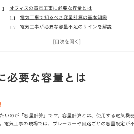
オフィスの電気工事に必要な容量とは
電気工事で知るべき容量計算の基本知識
電気工事が必要な容量不足のサインを解説
オフィス電気工事で容量目安を正しく把握
電気工事キャパシティの考え方とポイント
電気工事のキャパシティ不足による影響とは
電気容量不足を防ぐ工事のコツ
に必要な容量とは
電気工事で容量不足を回避する実践対策
事務室の電気工事で容量目安を見極める要点
電気工事キャパシティ確保のチェックリスト
電気工事で電気容量の無駄を省く工夫とは
識
ブレーカー容量早見表を活用する電気工事術
たいのが「容量計算」です。容量計算とは、使用する電気機
キャパシティ確認で業務停止を回避
。電気工事の現場では、ブレーカーや回路ごとの容量設定が
電気工事キャパシティ確認の重要性を解説